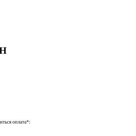
SH
иться оплата
*
: