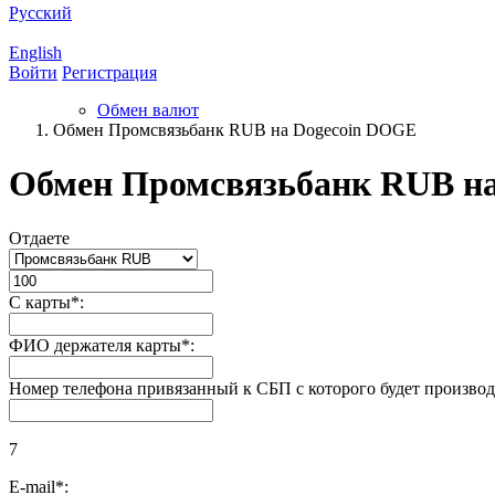
Русский
English
Войти
Регистрация
Обмен валют
Обмен Промсвязьбанк RUB на Dogecoin DOGE
Обмен Промсвязьбанк RUB н
Отдаете
С карты
*
:
ФИО держателя карты
*
:
Номер телефона привязанный к СБП с которого будет производ
7
E-mail
*
: